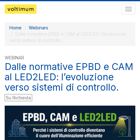
Pass
a
navig
Home
Webinars
Dalle normative EPBD e CAM al LED2LED: l’evoluzione
verso sistemi di controllo.
WEBINAR
Dalle normative EPBD e CAM
al LED2LED: l’evoluzione
verso sistemi di controllo.
Su Richiesta