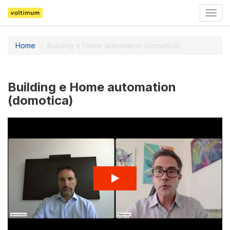
Togg
navig
Home
Building e Home automation (domotica)
Building e Home automation
(domotica)