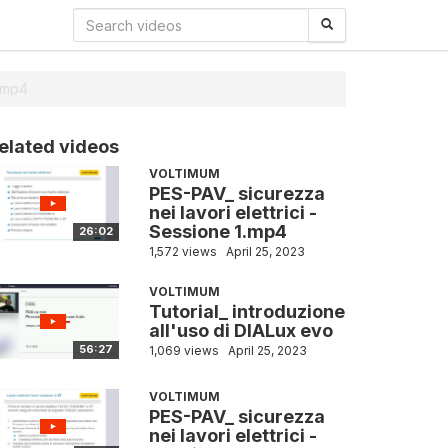
 .mp4
elated videos
VOLTIMUM
PES-PAV_ sicurezza
nei lavori elettrici -
Sessione 1.mp4
26:02
1,572 views
April 25, 2023
VOLTIMUM
Tutorial_ introduzione
all'uso di DIALux evo
56:27
1,069 views
April 25, 2023
VOLTIMUM
PES-PAV_ sicurezza
nei lavori elettrici -