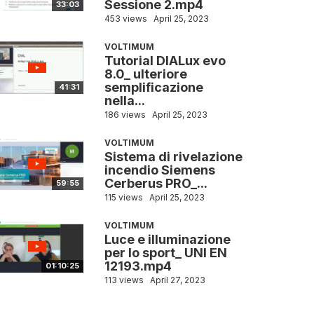
Sessione 2.mp4
33:03
453 views
April 25, 2023
VOLTIMUM
Tutorial DIALux evo
8.0_ ulteriore
semplificazione
41:31
nella...
186 views
April 25, 2023
VOLTIMUM
Sistema di rivelazione
incendio Siemens
Cerberus PRO_...
59:55
115 views
April 25, 2023
VOLTIMUM
Luce e illuminazione
per lo sport_ UNI EN
12193.mp4
01:10:25
113 views
April 27, 2023