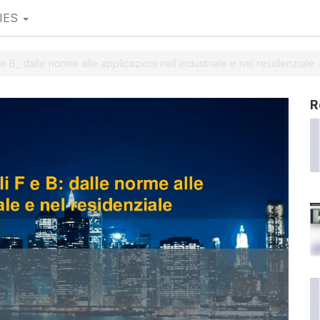
IES
 e B_ dalle norme alle applicazioni nell’industriale e nel residenziale
R