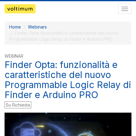
Pass
a
navig
Home
Webinars
Finder Opta: funzionalità e caratteristiche del nuovo
Programmable Logic Relay di Finder e Arduino PRO
WEBINAR
Finder Opta: funzionalità e
caratteristiche del nuovo
Programmable Logic Relay di
Finder e Arduino PRO
Su Richiesta