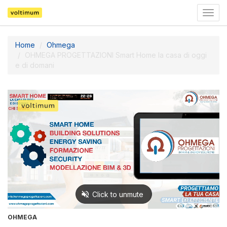
Togg
navig
Home
Ohmega
OHMEGA PROGETTAZIONI Smart Home la casa di oggi
e di domani
OHMEGA