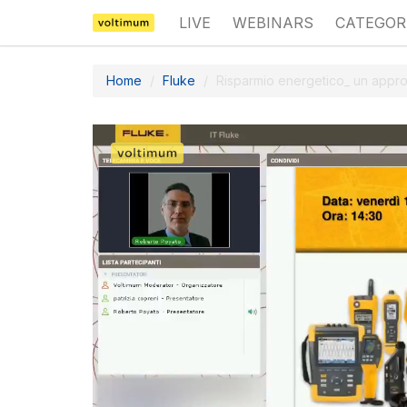
LIVE
WEBINARS
CATEGOR
Home
Fluke
Risparmio energetico_ un approc