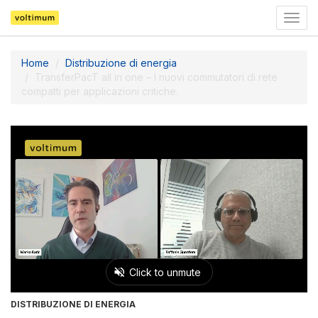
Pass
a
navig
Home
Distribuzione di energia
TransferPacT all in one – I nuovi commutatori di rete
compatti per applicazioni critiche.
DISTRIBUZIONE DI ENERGIA