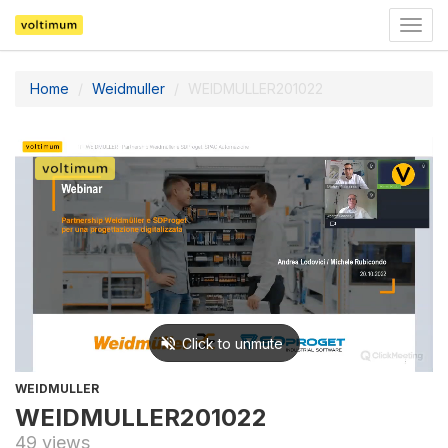
Togg
navig
Home
Weidmuller
WEIDMULLER201022
WEIDMULLER
WEIDMULLER201022
49 views