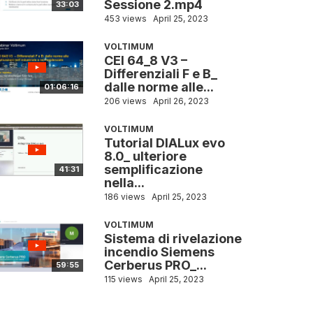
Sessione 2.mp4
33:03
453 views
April 25, 2023
VOLTIMUM
CEI 64_8 V3 –
Differenziali F e B_
dalle norme alle...
01:06:16
206 views
April 26, 2023
VOLTIMUM
Tutorial DIALux evo
8.0_ ulteriore
semplificazione
41:31
nella...
186 views
April 25, 2023
VOLTIMUM
Sistema di rivelazione
incendio Siemens
Cerberus PRO_...
59:55
115 views
April 25, 2023