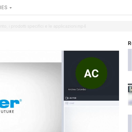
IES
nto, i prodotti specifici e le applicazioni.mp4
R