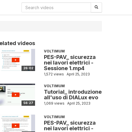
elated videos
VOLTIMUM
PES-PAV_ sicurezza
nei lavori elettrici -
Sessione 1.mp4
26:02
1,572 views
April 25, 2023
VOLTIMUM
Tutorial_ introduzione
all'uso di DIALux evo
56:27
1,069 views
April 25, 2023
VOLTIMUM
PES-PAV_ sicurezza
nei lavori elettrici -