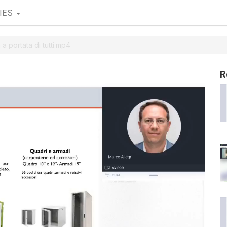
IES
a portata di tutti.mp4
R