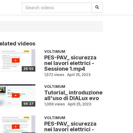
elated videos
VOLTIMUM
PES-PAV_ sicurezza
nei lavori elettrici -
Sessione 1.mp4
26:02
1,572 views
April 25, 2023
VOLTIMUM
Tutorial_ introduzione
all'uso di DIALux evo
56:27
1,069 views
April 25, 2023
VOLTIMUM
PES-PAV_ sicurezza
nei lavori elettrici -