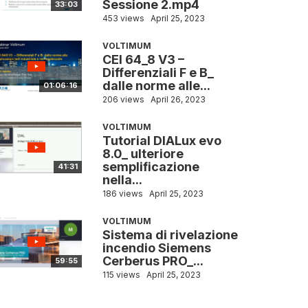
Sessione 2.mp4
33:03
453 views
April 25, 2023
VOLTIMUM
CEI 64_8 V3 –
Differenziali F e B_
dalle norme alle...
01:06:16
206 views
April 26, 2023
VOLTIMUM
Tutorial DIALux evo
8.0_ ulteriore
semplificazione
41:31
nella...
186 views
April 25, 2023
VOLTIMUM
Sistema di rivelazione
incendio Siemens
Cerberus PRO_...
59:55
115 views
April 25, 2023