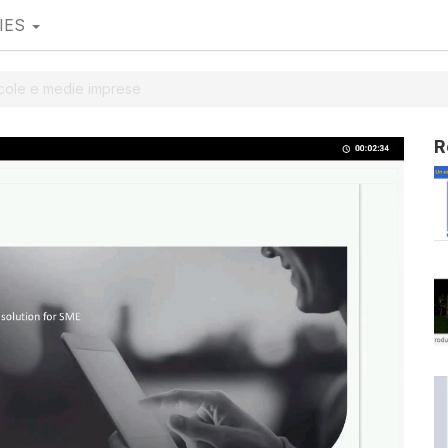
IES
ccole e medie imprese
R