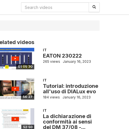
elated videos
IT
EATON 230222
265 views
January 16, 2023
01:05:30
IT
Tutorial: introduzione
all'uso di DIALux evo
56:27
184 views
January 16, 2023
IT
La dichiarazione di
conformità ai sensi
del DM 37/08 -...
52:50