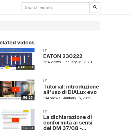
elated videos
IT
EATON 230222
264 views
January 16, 2023
01:05:30
IT
Tutorial: introduzione
all'uso di DIALux evo
56:27
184 views
January 16, 2023
IT
La dichiarazione di
conformità ai sensi
del DM 37/08 -...
52:50