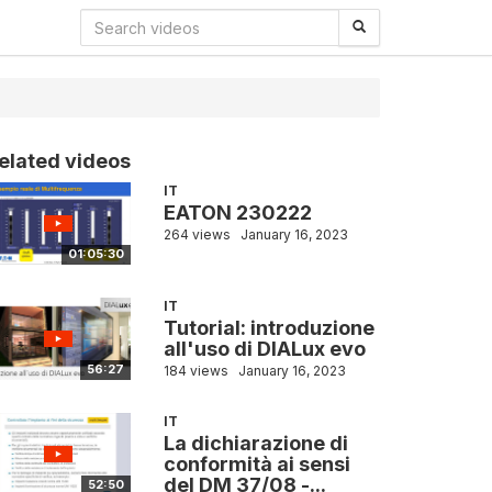
elated videos
IT
EATON 230222
264 views
January 16, 2023
01:05:30
IT
Tutorial: introduzione
all'uso di DIALux evo
56:27
184 views
January 16, 2023
IT
La dichiarazione di
conformità ai sensi
del DM 37/08 -...
52:50