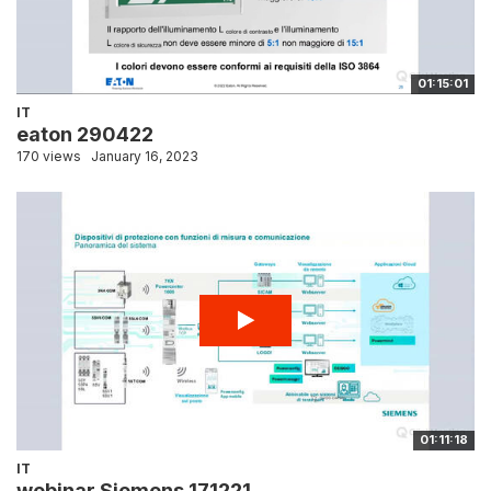
01:15:01
IT
eaton 290422
170 views
January 16, 2023
01:11:18
IT
webinar Siemens 171221