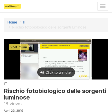
Togg
navig
Home
IT
Rischio fotobiologico delle sorgenti luminose
IT
Rischio fotobiologico delle sorgenti
luminose
18 views
April 23, 2019