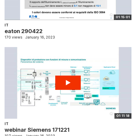
01:15:01
IT
eaton 290422
170 views
January 16, 2023
01:11:18
IT
webinar Siemens 171221
107 views
January 16, 2023