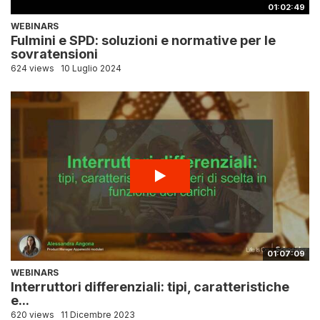
01:02:49
WEBINARS
Fulmini e SPD: soluzioni e normative per le
sovratensioni
624 views
10 Luglio 2024
01:07:09
WEBINARS
Interruttori differenziali: tipi, caratteristiche
e...
620 views
11 Dicembre 2023