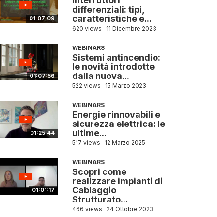
Interruttori
differenziali: tipi,
caratteristiche e...
01:07:09
620 views
11 Dicembre 2023
WEBINARS
Sistemi antincendio:
le novità introdotte
dalla nuova...
01:07:56
522 views
15 Marzo 2023
WEBINARS
Energie rinnovabili e
sicurezza elettrica: le
ultime...
01:25:44
517 views
12 Marzo 2025
WEBINARS
Scopri come
realizzare impianti di
Cablaggio
01:01:17
Strutturato...
466 views
24 Ottobre 2023