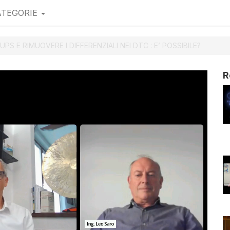
ATEGORIE
 UPS E RIMUOVERE I DIFFERENZIALI NEI DTC : E’ POSSIBILE?
R